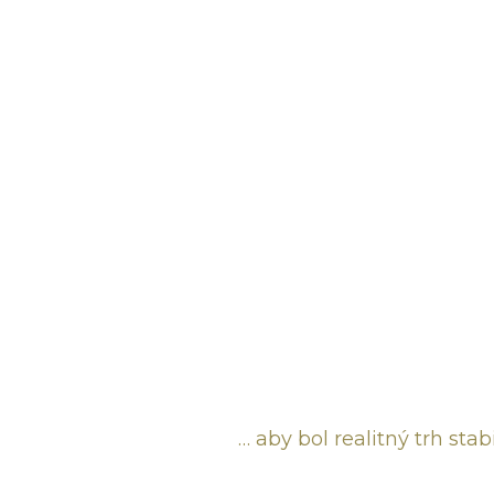
… aby bol realitný trh st