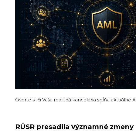
Overte si, či Vaša realitná kancelária spĺňa aktuáln
RÚSR presadila
významné zmeny