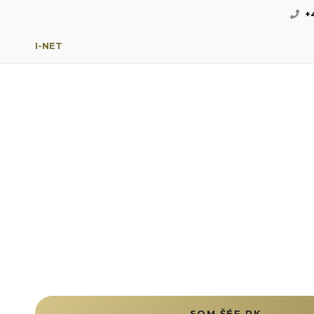
+
I-NET
SOM ŠÉF RK →