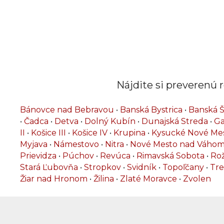
Nájdite si preverenú r
Bánovce nad Bebravou
•
Banská Bystrica
•
Banská Š
•
Čadca
•
Detva
•
Dolný Kubín
•
Dunajská Streda
•
Ga
II
•
Košice III
•
Košice IV
•
Krupina
•
Kysucké Nové Me
Myjava
•
Námestovo
•
Nitra
•
Nové Mesto nad Váho
Prievidza
•
Púchov
•
Revúca
•
Rimavská Sobota
•
Ro
Stará Ľubovňa
•
Stropkov
•
Svidník
•
Topoľčany
•
Tre
Žiar nad Hronom
•
Žilina
•
Zlaté Moravce
•
Zvolen