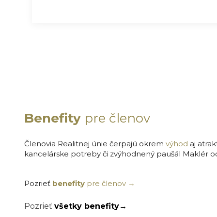
Benefity
pre členov
Členovia Realitnej únie čerpajú okrem
výhod
aj atrak
kancelárske potreby či zvýhodnený paušál Maklér o
Pozrieť
benefity
pre členov →
Pozrieť
všetky benefity→