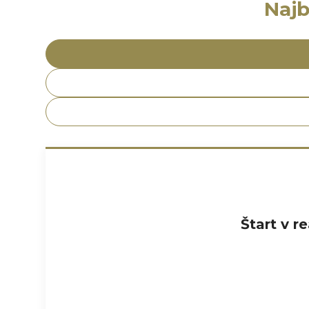
Najb
Štart v 