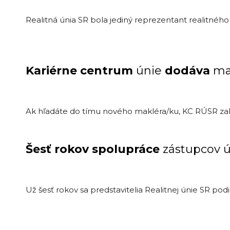
Realitná únia SR bola jediný reprezentant realitnéh
Kariérne centrum
únie
dodáva
ma
Ak hľadáte do tímu nového makléra/ku, KC RÚSR zabez
Šesť rokov spolupráce
zástupcov 
Už šesť rokov sa predstavitelia Realitnej únie SR po