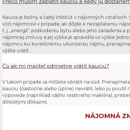
Prečo musím zaplatiť kauciu a kedy ju dostane
Kaucia je bežný a častý inštitút v nájomných vzťahoch
voči nájomcovi v prípade, ak dôjde k nezaplateniu ná
t. j. „energii”, poškodeniu bytu alebo jeho zariadenia a 
nájomnej zmluvy a jej výška je spravidla vo výške je
nájomcu ku korektnému ukončeniu nájmu, prenajímateľ
výške vrátiť.
Čo ak mi majiteľ odmietne vrátiť kauciu?
V takom prípade sa môžete obrátiť na súd. Prenajímat
kauciu (čiastočne alebo úplne) nevrátil, lebo ju použi
výpovede (napríklad vášho realitného makléra), prebe
dôležitými dôkazmi.
NÁJOMNÁ Z