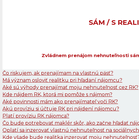
RIZIKÁ A HRO
SÁM / S REAL
Zvládnem prenájom nehnuteľnosti sám
Čo riskujem, ak prenajímam na vlastnú päsť?
Má význam osloviť realitku pri hľadaní nájomcu?
Aké sú výhody prenajímať moju nehnuteľnosť cez RK?
Kde nájdem RK, ktorá mi pomôže s nájmom?
Aké povinnosti mám ako prenajímateľ voči RK?
Akú províziu si účtuje RK pri nájdení nájomcu?
Platí províziu RK nájomca?
Čo bude potrebovať maklér skôr, ako začne hľadať ná
Oplatí sa inzerovať vlastnú nehnuteľnosť na sociálnych
Kde všade bude realitka inzerovať moju nehnuteľnosť