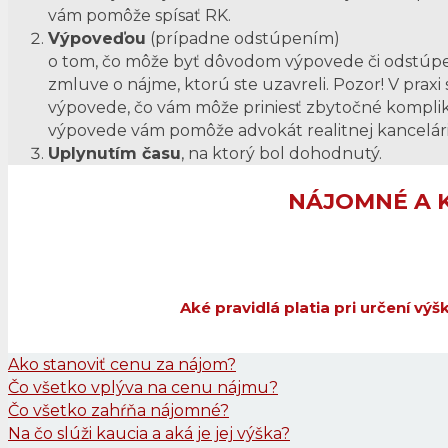
vám pomôže spísať RK.
Výpoveďou
(prípadne odstúpením)
o tom, čo môže byť dôvodom výpovede či odstúp
zmluve o nájme, ktorú ste uzavreli. Pozor! V praxi
výpovede, čo vám môže priniesť zbytočné kompliká
výpovede vám pomôže advokát realitnej kancelári
Uplynutím času
, na ktorý bol dohodnutý.
NÁJOMNÉ A 
Aké pravidlá platia pri určení vý
Ako stanoviť cenu za nájom?
Čo všetko vplýva na cenu nájmu?
Čo všetko zahŕňa nájomné?
Na čo slúži kaucia a aká je jej výška?