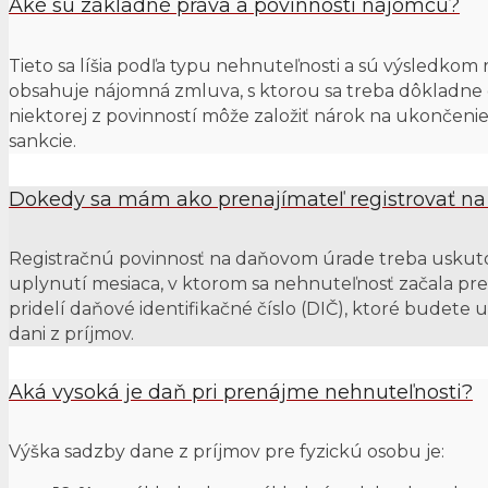
Aké sú základné práva a povinnosti nájomcu?
Tieto sa líšia podľa typu nehnuteľnosti a sú výsledkom
obsahuje nájomná zmluva, s ktorou sa treba dôkladn
niektorej z povinností môže založiť nárok na ukončen
sankcie.
Dokedy sa mám ako prenajímateľ registrovať n
Registračnú povinnosť na daňovom úrade treba uskut
uplynutí mesiaca, v ktorom sa nehnuteľnosť začala pre
pridelí daňové identifikačné číslo (DIČ), ktoré budete
dani z príjmov.
Aká vysoká je daň pri prenájme nehnuteľnosti?
Výška sadzby dane z príjmov pre fyzickú osobu je: