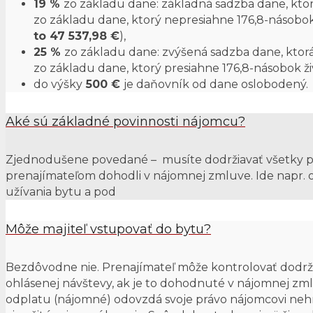
19 %
zo základu dane: základná sadzba dane, ktorá
zo základu dane, ktorý nepresiahne 176,8-násobok
to 47 537,98 €
),
25 %
zo základu dane: zvýšená sadzba dane, ktorá 
zo základu dane, ktorý presiahne 176,8-násobok živ
do výšky
500 €
je daňovník od dane oslobodený.
Aké sú základné povinnosti nájomcu?
Zjednodušene povedané – musíte dodržiavať všetky pod
prenajímateľom dohodli v nájomnej zmluve. Ide napr. 
užívania bytu a pod
Môže majiteľ vstupovať do bytu?
Bezdôvodne nie. Prenajímateľ môže kontrolovať dodr
ohlásenej návštevy, ak je to dohodnuté v nájomnej zml
odplatu (nájomné) odovzdá svoje právo nájomcovi neh