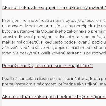
Aké sú riziká, ak reagujem na súkromný inzerát?
Prenájom nehnuteľností a najmä bytov je priestorom 
ustanovení. Množstvo prenajímateľov nerešpektuje u
bytov a ustanovenia Občianskeho zákonníka o prenájme
sprostredkovaní prenájmu s advokátmi a zabezpečujú 
maklér má dôležitú, aj keď často podceňovanú, pozíci
Zároveň svedčí o stave veci, dojednaniach medzi strana
strán. Vie poskytnúť kvalifikovanú asistenciu pri rôznyc
Pomôže mi RK, ak mám spor s majiteľom?
Realitná kancelária často pôsobí ako inštitúcia, kto
prenajímateľom a nájomcom, prípadne ak vzniknú, snaží 
Ako ma chráni zákon pred nekorektnými nájom