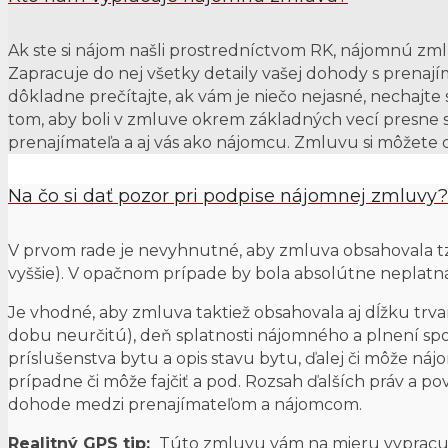
Ak ste si nájom našli prostredníctvom RK, nájomnú zml
Zapracuje do nej všetky detaily vašej dohody s prenaj
dôkladne prečítajte, ak vám je niečo nejasné, nechajte 
tom, aby boli v zmluve okrem základných vecí presne s
prenajímateľa a aj vás ako nájomcu. Zmluvu si môžete 
Na čo si dať pozor pri podpise nájomnej zmluvy?
V prvom rade je nevyhnutné, aby zmluva obsahovala tz
vyššie). V opačnom prípade by bola absolútne neplatná
Je vhodné, aby zmluva taktiež obsahovala aj dĺžku trv
dobu neurčitú), deň splatnosti nájomného a plnení spo
príslušenstva bytu a opis stavu bytu, ďalej či môže ná
prípadne či môže fajčiť a pod. Rozsah ďalších práv a po
dohode medzi prenajímateľom a nájomcom.
Realitný GPS tip:
Túto zmluvu vám na mieru vypracuje