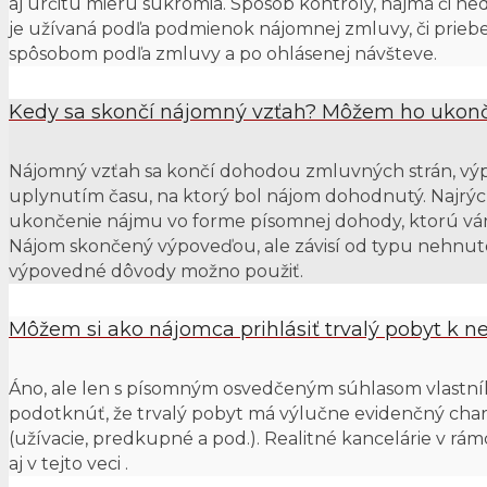
aj určitú mieru súkromia. Spôsob kontroly, najmä či n
je užívaná podľa podmienok nájomnej zmluvy, či priebe
spôsobom podľa zmluvy a po ohlásenej návšteve.
Kedy sa skončí nájomný vzťah? Môžem ho ukonči
Nájomný vzťah sa končí dohodou zmluvných strán, vý
uplynutím času, na ktorý bol nájom dohodnutý. Najrýchl
ukončenie nájmu vo forme písomnej dohody, ktorú vám
Nájom skončený výpoveďou, ale závisí od typu nehnut
výpovedné dôvody možno použiť.
Môžem si ako nájomca prihlásiť trvalý pobyt k n
Áno, ale len s písomným osvedčeným súhlasom vlastníka
podotknúť, že trvalý pobyt má výlučne evidenčný char
(užívacie, predkupné a pod.). Realitné kancelárie v rá
aj v tejto veci .