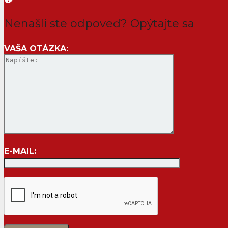
Nenašli ste odpoveď? Opýtajte sa
VAŠA OTÁZKA:
E-MAIL: