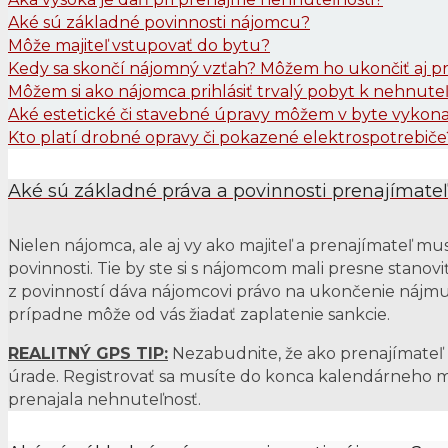
Aké sú základné povinnosti nájomcu?
Môže majiteľ vstupovať do bytu?
Kedy sa skončí nájomný vzťah? Môžem ho ukončiť aj p
Môžem si ako nájomca prihlásiť trvalý pobyt k nehnuteľ
Aké estetické či stavebné úpravy môžem v byte vykon
Kto platí drobné opravy či pokazené elektrospotrebiče
Aké sú základné práva a povinnosti prenajímate
Nielen nájomca, ale aj vy ako majiteľ a prenajímateľ mu
povinnosti. Tie by ste si s nájomcom mali presne stano
z povinností dáva nájomcovi právo na ukončenie nájmu
prípadne môže od vás žiadať zaplatenie sankcie.
REALITNÝ GPS TIP:
Nezabudnite, že ako prenajímateľ
úrade. Registrovať sa musíte do konca kalendárneho m
prenajala nehnuteľnosť.