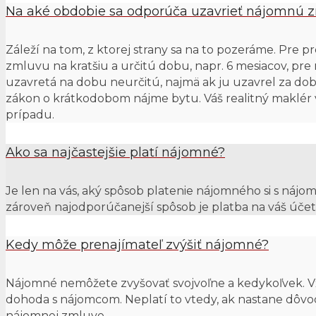
Na aké obdobie sa odporúča uzavrieť nájomnú 
Záleží na tom, z ktorej strany sa na to pozeráme. Pre 
zmluvu na kratšiu a určitú dobu, napr. 6 mesiacov, pr
uzavretá na dobu neurčitú, najmä ak ju uzavrel za dobr
zákon o krátkodobom nájme bytu. Váš realitný maklér v
prípadu.
Ako sa najčastejšie platí nájomné?
Je len na vás, aký spôsob platenie nájomného si s nájo
zároveň najodporúčanejší spôsob je platba na váš úče
Kedy môže prenajímateľ zvýšiť nájomné?
Nájomné nemôžete zvyšovať svojvoľne a kedykoľvek.
dohoda s nájomcom. Neplatí to vtedy, ak nastane dôv
nájomnej zmluve.