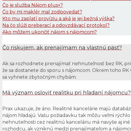
Čo je služba Nájom plus+?
Čo by mi maklér mal zodpovedať?
Kto mu zaplatí províziu a aká je jej bežná výška?
Na čo slúži preberací a odovzdávací protokol?
Ako môžem ukončiť nájom s nájomcom?
Čo riskujem, ak prenajímam na vlastnú päsť?
Ak sa rozhodnete prenajímať nehnuteľnosť bez RK, pri
že sa dostanete do sporu s nájomcom. Okrem toho RK v
sa vyhnete zbytočným chybám.
Má význam osloviť realitku pri hľadaní nájomcu?
Prax ukazuje, že áno. Realitné kancelárie majú databázy
nájom hľadajú. Vašu požiadavku tak môžu veľmi rýchlo
nehnuteľnosti cez realitnú kanceláriu má navyše aj in
rozhodcu, ak vzniknú medzi prenajímateľom a nájomco