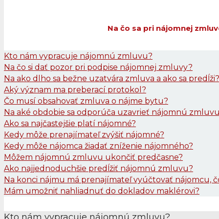
Na čo sa pri nájomnej zmluve
Kto nám vypracuje nájomnú zmluvu?
Na čo si dať pozor pri podpise nájomnej zmluvy?
Na ako dlho sa bežne uzatvára zmluva a ako sa predĺži
Aký význam ma preberací protokol?
Čo musí obsahovať zmluva o nájme bytu?
Na aké obdobie sa odporúča uzavrieť nájomnú zmluv
Ako sa najčastejšie platí nájomné?
Kedy môže prenajímateľ zvýšiť nájomné?
Kedy môže nájomca žiadať zníženie nájomného?
Môžem nájomnú zmluvu ukončiť predčasne?
Ako najjednoduchšie predĺžiť nájomnú zmluvu?
Na konci nájmu má prenajímateľ vyúčtovať nájomcu, 
Mám umožniť nahliadnuť do dokladov maklérovi?
Kto nám vypracuje nájomnú zmluvu?