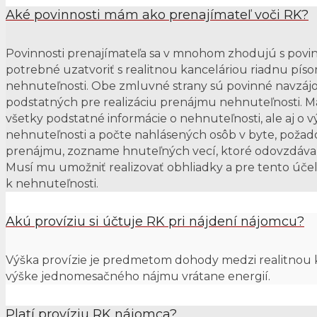
Aké povinnosti mám ako prenajímateľ voči RK?
Povinnosti prenajímateľa sa v mnohom zhodujú s povi
potrebné uzatvoriť s realitnou kanceláriou riadnu p
nehnuteľnosti. Obe zmluvné strany sú povinné navzájo
podstatných pre realizáciu prenájmu nehnuteľnosti. Ma
všetky podstatné informácie o nehnuteľnosti, ale aj o
nehnuteľnosti a počte nahlásených osôb v byte, poža
prenájmu, zozname hnuteľných vecí, ktoré odovzdáva 
Musí mu umožniť realizovať obhliadky a pre tento účel 
k nehnuteľnosti.
Akú províziu si účtuje RK pri nájdení nájomcu?
Výška provízie je predmetom dohody medzi realitnou 
výške jednomesačného nájmu vrátane energií.
Platí províziu RK nájomca?