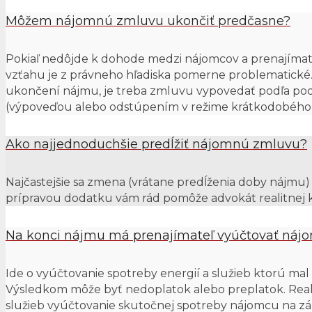
Môžem nájomnú zmluvu ukončiť predčasne?
Pokiaľ nedôjde k dohode medzi nájomcov a prenajíma
vzťahu je z právneho hľadiska pomerne problematick
ukončení nájmu, je treba zmluvu vypovedať podľa p
(výpoveďou alebo odstúpením v režime krátkodobého
Ako najjednoduchšie predĺžiť nájomnú zmluvu?
Najčastejšie sa zmena (vrátane predĺženia doby nájmu)
prípravou dodatku vám rád pomôže advokát realitnej k
Na konci nájmu má prenajímateľ vyúčtovať náj
Ide o vyúčtovanie spotreby energií a služieb ktorú ma
Výsledkom môže byť nedoplatok alebo preplatok. Reali
služieb vyúčtovanie skutočnej spotreby nájomcu na zá