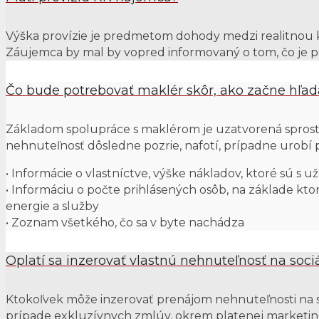
Výška provízie je predmetom dohody medzi realitnou k
Záujemca by mal by vopred informovaný o tom, čo je p
Čo bude potrebovať maklér skôr, ako začne hľa
Základom spolupráce s maklérom je uzatvorená sprost
nehnuteľnosť dôsledne pozrie, nafotí, prípadne urobí
• Informácie o vlastníctve, výške nákladov, ktoré sú s 
• Informáciu o počte prihlásených osôb, na základe kto
energie a služby
• Zoznam všetkého, čo sa v byte nachádza
Oplatí sa inzerovať vlastnú nehnuteľnosť na soci
Ktokoľvek môže inzerovať prenájom nehnuteľnosti na so
prípade exkluzívnych zmlúv, okrem platenej marketin