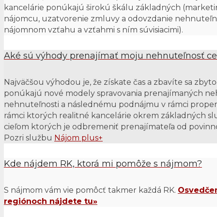
kancelárie ponúkajú širokú škálu základných (marketi
nájomcu, uzatvorenie zmluvy a odovzdanie nehnuteľnost
nájomnom vzťahu a vzťahmi s ním súvisiacimi).
Aké sú výhody prenajímať moju nehnuteľnosť c
Najväčšou výhodou je, že získate čas a zbavíte sa zbyto
ponúkajú nové modely spravovania prenajímaných neh
nehnuteľnosti a následnému podnájmu v rámci prope
rámci ktorých realitné kancelárie okrem základných sl
cieľom ktorých je odbremeniť prenajímateľa od povinno
Pozri službu
Nájom plus+
Kde nájdem RK, ktorá mi pomôže s nájmom?
S nájmom vám vie pomôcť takmer každá RK.
Osvedčen
regiónoch nájdete tu»