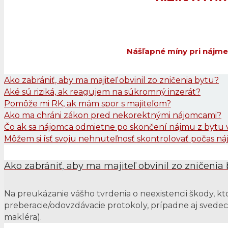
Nášľapné míny pri nájme
Ako zabrániť, aby ma majiteľ obvinil zo zničenia bytu?
Aké sú riziká, ak reagujem na súkromný inzerát?
Pomôže mi RK, ak mám spor s majiteľom?
Ako ma chráni zákon pred nekorektnými nájomcami?
Čo ak sa nájomca odmietne po skončení nájmu z bytu 
Môžem si ísť svoju nehnuteľnosť skontrolovať počas n
Ako zabrániť, aby ma majiteľ obvinil zo zničenia
Na preukázanie vášho tvrdenia o neexistencii škody, kto
preberacie/odovzdávacie protokoly, prípadne aj svedec
makléra).