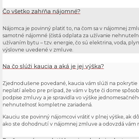
Čo všetko zahŕňa nájomné?
Nájomca je povinný platiť to, na čom sa v nájomnej zm
samotné nájomné (čistá odplata za užívanie nehnuteľno
užívaním bytu – tzv. energie, čo sú elektrina, voda, plyn
výslovne uvedené v zmluve.
Na čo slúži kaucia a aká je jej výška?
Zjednodušene povedané, kaucia vám slúži na pokrytie 
neplatí alebo pre prípad, že vám v byte či dome spôsobí
podpise zmluvy a je spravidla vo výške jednomesačného 
nehnuteľnosť kompletne zariadená.
Kauciu ste povinný nájomcovi vrátiť v plnej výške, ak
ako ste dohodnutí v nájomnej zmluve a odovzdá vám 