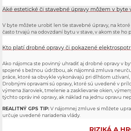
Aké estetické či stavebné úpravy môžem v byte
V byte môžete urobiť len tie stavebné úpravy, na ktoré
často trvajú na odovzdaní bytu v stave, v akom ste ho 
Kto platí drobné opravy či pokazené elektrospot
Ako nájomca ste povinný uhradiť aj drobné opravy v byt
spojené s bežnou údržbou, ak nájomná zmluva neurču
práce, ktoré sa obvykle vykonávajú pri dlhšom užívaní, 
Drobnými opravami sú opravy, ktoré sú uvedené v prílohe
výmena žiaroviek, tmelenie a zasklievanie okien, výmen
týchto opráv iné opravy, ak náklad na jednu opravu nep
REALITNÝ GPS TIP:
V nájomnej zmluve si môžete uprav
určuje uvedené nariadenia vlády.
RIZIKÁ A H