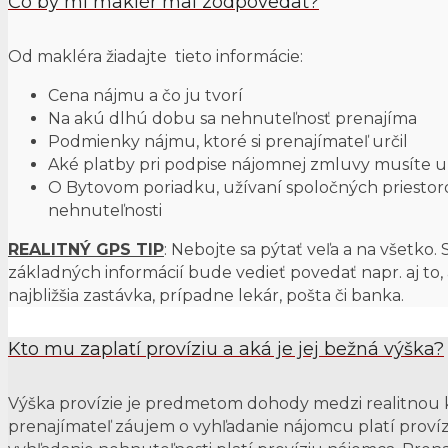
Čo by mi maklér mal zodpovedať?
Od makléra žiadajte tieto informácie:
Cena nájmu a čo ju tvorí
Na akú dlhú dobu sa nehnuteľnosť prenajíma
Podmienky nájmu, ktoré si prenajímateľ určil
Aké platby pri podpise nájomnej zmluvy musíte u
O Bytovom poriadku, užívaní spoločných priestorov,
nehnuteľnosti
REALITNÝ GPS TIP
: Nebojte sa pýtať veľa a na všetk
základných informácií bude vedieť povedať napr. aj to,
najbližšia zastávka, prípadne lekár, pošta či banka.
Kto mu zaplatí províziu a aká je jej bežná výška?
Výška provízie je predmetom dohody medzi realitnou k
prenajímateľ záujem o vyhľadanie nájomcu platí proví