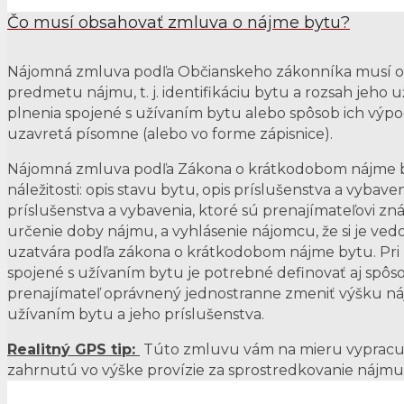
Čo musí obsahovať zmluva o nájme bytu?
Nájomná zmluva podľa Občianskeho zákonníka musí o
predmetu nájmu, t. j. identifikáciu bytu a rozsah jeho
plnenia spojené s užívaním bytu alebo spôsob ich výp
uzavretá písomne (alebo vo forme zápisnice).
Nájomná zmluva podľa Zákona o krátkodobom nájme by
náležitosti: opis stavu bytu, opis príslušenstva a vybave
príslušenstva a vybavenia, ktoré sú prenajímateľovi z
určenie doby nájmu, a vyhlásenie nájomcu, že si je ve
uzatvára podľa zákona o krátkodobom nájme bytu. Pri
spojené s užívaním bytu je potrebné definovať aj spôsob 
prenajímateľ oprávnený jednostranne zmeniť výšku ná
užívaním bytu a jeho príslušenstva.
Realitný GPS tip:
Túto zmluvu vám na mieru vypracuje
zahrnutú vo výške provízie za sprostredkovanie nájmu