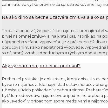
zahrnutú vo výške provízie za sprostredkovanie nájmu
Na ako dlho sa bežne uzatvára zmluva a ako sa p
Treba sa pripraviť, že pokiaľ ste nájomca, prenajímate
prvej nájomnej zmluvy aj na kratší čas, napríklad na po
nájomného vzťahu výpoveďou je z právneho hľadiska n
doručovaním, riziko neplatnosti výpovede, výpovedná l
sa nájomný vzťah jednoduchým a rýchlym dodatkom pre
Aký význam ma preberací protokol?
Preberací protokol je dokument, ktorý opisuje stav neh
bývanie nájomcovi. Ide napríklad o stav meračov energ
už existujúcich poškodení v nehnuteľnosti. Preberací/
byt/dom odovzdáva nájomcovi, prípadne ho preberá p
ako „svedok” v prípadnom spore medzi vami a nájomc