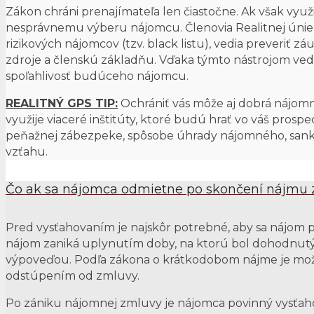
Zákon chráni prenajímateľa len čiastočne. Ak však využ
nesprávnemu výberu nájomcu. Členovia Realitnej úni
rizikových nájomcov (tzv. black listu), vedia preveriť 
zdroje a členskú základňu. Vďaka týmto nástrojom vedia
spoľahlivosť budúceho nájomcu.
REALITNÝ GPS TIP:
Ochrániť vás môže aj dobrá nájomná
využije viaceré inštitúty, ktoré budú hrať vo váš prosp
peňažnej zábezpeke, spôsobe úhrady nájomného, sank
vzťahu.
Čo ak sa nájomca odmietne po skončení nájmu z
Pred vysťahovaním je najskôr potrebné, aby sa nájom 
nájom zaniká uplynutím doby, na ktorú bol dohodnut
výpoveďou. Podľa zákona o krátkodobom nájme je mož
odstúpením od zmluvy.
Po zániku nájomnej zmluvy je nájomca povinný vysťah