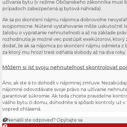
užívania bytu (v režime Občianskeho zákonníka musí b
prípadoch zabezpečená aj bytová náhrada).
Ak sa po skončení nájmu nájomca dobrovoľne nevysťah
svojpomocne. Nútené vysťahovanie môže uskutočniť l
žalobu o vypratanie nehnuteľnosti a až na základe p
rozhodnutia je možné vec postúpiť exekútorovi, ktorý 
dodať, že ak sa nájomca po skončení nájmu odmieta z b
za ktorý mu hrozí trest odňatia slobody až na dva roky
Môžem si ísť svoju nehnuteľnosť skontrolovať p
Áno, ak ste si to dohodli v nájomnej zmluve. Nezabúdajt
nájomné odovzdávate svoje právo na užívanie nehnute
garantovať súkromie. Ak teda chcete pravidelne kontr
vášho bytu či domu, dohodnite si spôsob kontroly už 
vopred ohlásená.
Nenašli ste odpoveď? Opýtajte sa