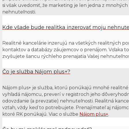
si však uvedomiť, že marketing je len jedna z mnohých o
nehnuteľnosti.
Kde všade bude realitka inzerovať moju nehnute
Realitné kancelárie inzerujú na všetkých realitných por
kontaktov a databázy záujemcov o prenájom. Vďaka to
zvyšujete šancu rýchleho prenajatia Vašej nehnuteľnos
Čo je služba Nájom plus+?
Nájom plus+ je služba, ktorú ponúkajú mnohé realitné 
vyhľadá nájomcu, preverí v registroch jeho dôveryhod
odovzdanie (a prevzatie) nehnuteľnosti. Realitná kanc
vzťah, vždy keď to potrebujete. Prenajímateľ aj nájo
ktoré RK ponúkajú. Viac o službe
Nájom plus+
.