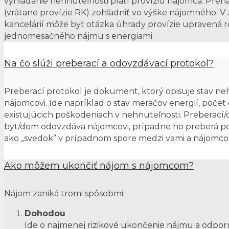
vyhľadanie nehnuteľnosti platí províziu nájomca. Pren
(vrátane provízie RK) zohľadniť vo výške nájomného. V 
kancelárií môže byť otázka úhrady provízie upravená rô
jednomesačného nájmu s energiami.
Na čo slúži preberací a odovzdávací protokol?
Preberací protokol je dokument, ktorý opisuje stav neh
nájomcovi. Ide napríklad o stav meračov energií, poče
existujúcich poškodeniach v nehnuteľnosti. Preberací/
byt/dom odovzdáva nájomcovi, prípadne ho preberá p
ako „svedok” v prípadnom spore medzi vami a nájomc
Ako môžem ukončiť nájom s nájomcom?
Nájom zaniká tromi spôsobmi:
Dohodou
Ide o najmenej rizikové ukončenie nájmu a odpo