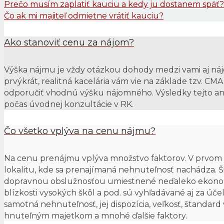
Prečo musím zaplatiť kauciu a kedy ju dostanem späť?
Čo ak mi majiteľ odmietne vrátiť kauciu?
Ako stanoviť cenu za nájom?
Výška nájmu je vždy otázkou dohody medzi vami aj ná
prvýkrát, realitná kacelária vám vie na základe tzv. 
odporučiť vhodnú výšku nájomného. Výsledky tejto an
počas úvodnej konzultácie v RK.
Čo všetko vplýva na cenu nájmu?
Na cenu prenájmu vplýva množstvo faktorov. V prvom r
lokalitu, kde sa prenajímaná nehnuteľnosť nachádza. Šir
dopravnou obslužnosťou umiestnené neďaleko ekonomic
blízkosti vysokých škôl a pod. sú vyhľadávané aj za ú
samotná nehnuteľnosť, jej dispozícia, veľkosť, štandar
hnuteľným majetkom a mnohé ďalšie faktory.