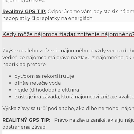
Realitný GPS TIP:
Odporúčame vám, aby ste si s nájom
nedoplatky či preplatky na energiách.
Kedy môže nájomca žiadať zníženie nájomného
Zvýšenie alebo zníženie nájomného je vždy vecou doh
vedieť, že nájomca má právo na zľavu z nájomného, ak 
napríklad pretože:
byt/dom sa rekonštruuje
dlhšie netečie voda
nejde (dlhodobo) elektrina
existuje iná závada, ktorá nájomcovi znižuje kvalit
Výška zľavy sa určí podľa toho, ako dlho nemohol nájo
REALITNÝ GPS TIP
:
Právo na zľavu zaniká, ak si ju n
odstránenia závad.