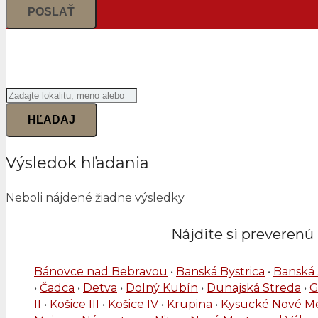
Vyhľadať realitného profesion
Hľadať
HĽADAJ
Výsledok hľadania
Neboli nájdené žiadne výsledky
Nájdite si preverenú 
Bánovce nad Bebravou
•
Banská Bystrica
•
Banská 
•
Čadca
•
Detva
•
Dolný Kubín
•
Dunajská Streda
•
G
II
•
Košice III
•
Košice IV
•
Krupina
•
Kysucké Nové M