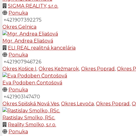
SIGMA REALITY, s.r.o.
Ponuka
+421907392275
Okres Gelnica
Mgr. Andrea Eliašová
ELI REAL realitná kancelária
Ponuka
+421907946726
Okres Košice I
,
Okres Kežmarok
,
Okres Poprad
,
Okres P
Eva Podoben Čontošová
Ponuka
+421903147470
Okres Spišská Nová Ves
,
Okres Levoča
,
Okres Poprad
,
O
Rastislav Smolko, RSc.
Reality Smolko, s.r.o.
Ponuka