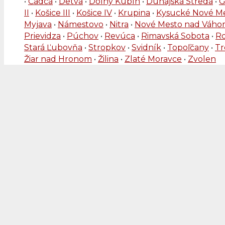
•
Čadca
•
Detva
•
Dolný Kubín
•
Dunajská Streda
•
G
II
•
Košice III
•
Košice IV
•
Krupina
•
Kysucké Nové M
Myjava
•
Námestovo
•
Nitra
•
Nové Mesto nad Váh
Prievidza
•
Púchov
•
Revúca
•
Rimavská Sobota
•
R
Stará Ľubovňa
•
Stropkov
•
Svidník
•
Topoľčany
•
Tr
Žiar nad Hronom
•
Žilina
•
Zlaté Moravce
•
Zvolen