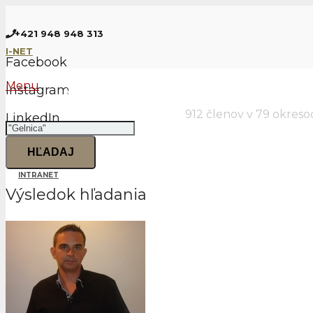
+421 948 948 313
I-NET
Facebook
Menu
Instagram
Vyhľadať overeného realitného m
912 členov v 79 okres
LinkedIn
Hľadať
EN
HĽADAJ
INTRANET
Výsledok hľadania