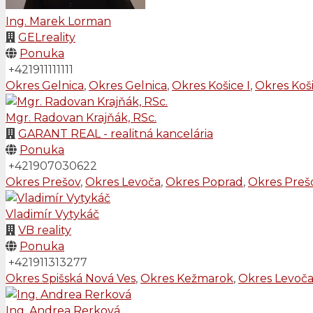
Ing. Marek Lorman
GELreality
Ponuka
+421911111111
Okres Gelnica
,
Okres Gelnica
,
Okres Košice I
,
Okres Koši
Mgr. Radovan Krajňák, RSc.
GARANT REAL - realitná kancelária
Ponuka
+421907030622
Okres Prešov
,
Okres Levoča
,
Okres Poprad
,
Okres Preš
Vladimír Vytykáč
VB reality
Ponuka
+421911313277
Okres Spišská Nová Ves
,
Okres Kežmarok
,
Okres Levoč
Ing. Andrea Rerková