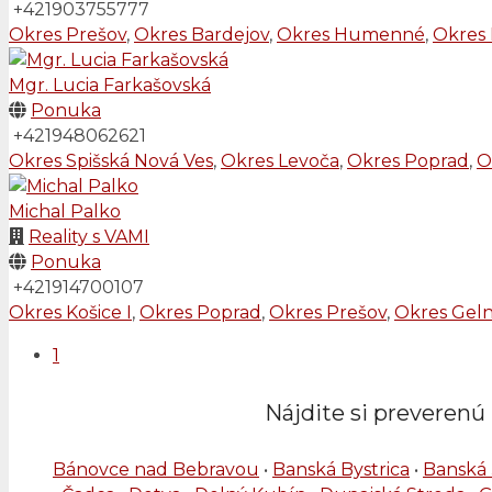
+421903755777
Okres Prešov
,
Okres Bardejov
,
Okres Humenné
,
Okres
Mgr. Lucia Farkašovská
Ponuka
+421948062621
Okres Spišská Nová Ves
,
Okres Levoča
,
Okres Poprad
,
O
Michal Palko
Reality s VAMI
Ponuka
+421914700107
Okres Košice I
,
Okres Poprad
,
Okres Prešov
,
Okres Geln
1
Nájdite si preverenú 
Bánovce nad Bebravou
•
Banská Bystrica
•
Banská 