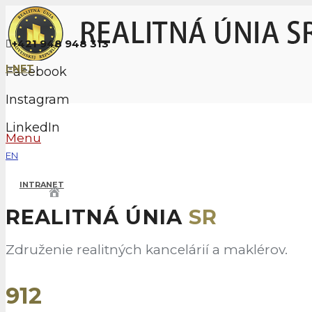
+421 948 948 313
I-NET
Facebook
Instagram
LinkedIn
Menu
EN
INTRANET
– ZDRU
REALITNÁ ÚNIA
SR
Združenie realitných kancelárií a maklérov.
912
O ÚNII