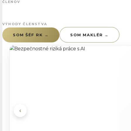
ČLENOV
Ciele únie
VÝHODY ČLENSTVA
SOM ŠÉF RK →
SOM MAKLÉR →
Zástupcovia
Interné predpisy
Odborné sekcie
‹