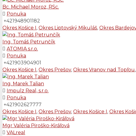
Bc. Michael Moroz, RSc.
Ponuka
+421948901182
Okres Košice I
,
Okres Liptovský Mikuláš
,
Okres Bardejo
Ing. Tomáš Petrunčík
ATOMIA s.r.o.
Ponuka
+421903904901
Okres Košice I
,
Okres Prešov
,
Okres Vranov nad Topľou
Ing. Marek Talian
Impulz Real, s.r.o.
Ponuka
+421902627777
Okres Košice I
,
Okres Prešov
,
Okres Košice I
,
Okres Košic
Mgr Valéria Piroško-Kiráľová
VALreal