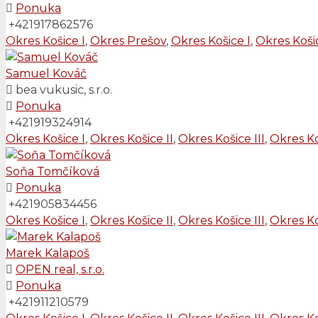
Ponuka
+421917862576
Okres Košice I
,
Okres Prešov
,
Okres Košice I
,
Okres Košic
Samuel Kováč
bea vukusic, s.r.o.
Ponuka
+421919324914
Okres Košice I
,
Okres Košice II
,
Okres Košice III
,
Okres Ko
Soňa Tomčíková
Ponuka
+421905834456
Okres Košice I
,
Okres Košice II
,
Okres Košice III
,
Okres Ko
Marek Kalapoš
OPEN real, s.r.o.
Ponuka
+421911210579