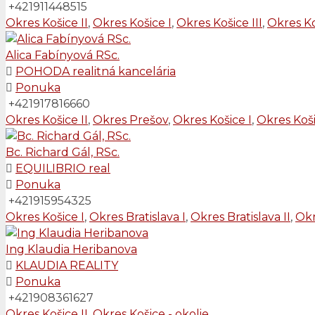
+421911448515
Okres Košice II
,
Okres Košice I
,
Okres Košice III
,
Okres Ko
Alica Fabínyová RSc.
POHODA realitná kancelária
Ponuka
+421917816660
Okres Košice II
,
Okres Prešov
,
Okres Košice I
,
Okres Koši
Bc. Richard Gál, RSc.
EQUILIBRIO real
Ponuka
+421915954325
Okres Košice I
,
Okres Bratislava I
,
Okres Bratislava II
,
Okr
Ing Klaudia Heribanova
KLAUDIA REALITY
Ponuka
+421908361627
Okres Košice II
,
Okres Košice - okolie