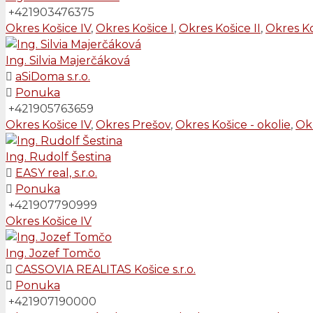
+421903476375
Okres Košice IV
,
Okres Košice I
,
Okres Košice II
,
Okres Ko
Ing. Silvia Majerčáková
aSiDoma s.r.o.
Ponuka
+421905763659
Okres Košice IV
,
Okres Prešov
,
Okres Košice - okolie
,
Ok
Ing. Rudolf Šestina
EASY real, s.r.o.
Ponuka
+421907790999
Okres Košice IV
Ing. Jozef Tomčo
CASSOVIA REALITAS Košice s.r.o.
Ponuka
+421907190000