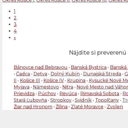
Okres Košice I
,
Okres Košice II
,
Okres Košice III
,
Okres Ko
1
2
3
4
»
Nájdite si preverenú 
Bánovce nad Bebravou
•
Banská Bystrica
•
Banská 
•
Čadca
•
Detva
•
Dolný Kubín
•
Dunajská Streda
•
G
II
•
Košice III
•
Košice IV
•
Krupina
•
Kysucké Nové M
Myjava
•
Námestovo
•
Nitra
•
Nové Mesto nad Váh
Prievidza
•
Púchov
•
Revúca
•
Rimavská Sobota
•
R
Stará Ľubovňa
•
Stropkov
•
Svidník
•
Topoľčany
•
Tr
Žiar nad Hronom
•
Žilina
•
Zlaté Moravce
•
Zvolen