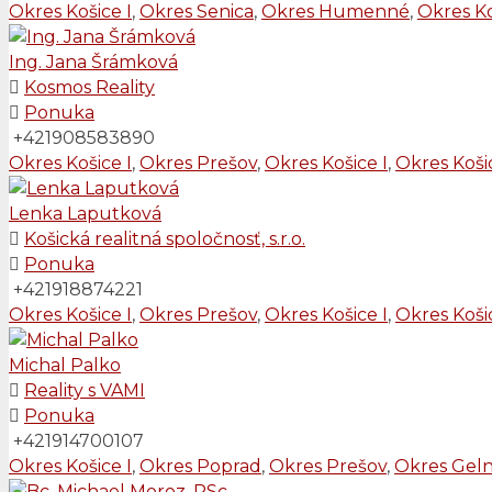
Okres Košice I
,
Okres Senica
,
Okres Humenné
,
Okres Ko
Ing. Jana Šrámková
Kosmos Reality
Ponuka
+421908583890
Okres Košice I
,
Okres Prešov
,
Okres Košice I
,
Okres Košic
Lenka Laputková
Košická realitná spoločnosť, s.r.o.
Ponuka
+421918874221
Okres Košice I
,
Okres Prešov
,
Okres Košice I
,
Okres Košic
Michal Palko
Reality s VAMI
Ponuka
+421914700107
Okres Košice I
,
Okres Poprad
,
Okres Prešov
,
Okres Geln