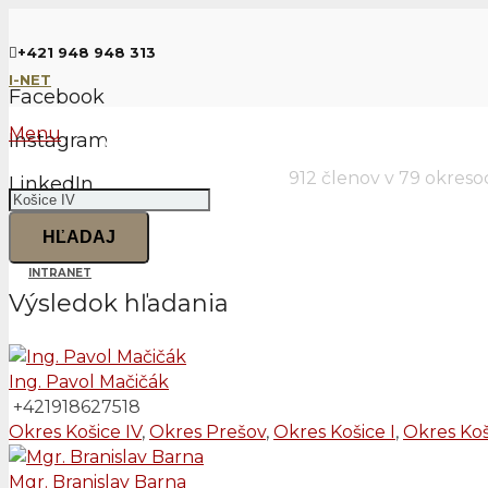
+421 948 948 313
I-NET
Facebook
Menu
Instagram
Vyhľadať overeného realitného m
912 členov v 79 okres
LinkedIn
Hľadať
EN
HĽADAJ
INTRANET
Výsledok hľadania
Ing. Pavol Mačičák
+421918627518
Okres Košice IV
,
Okres Prešov
,
Okres Košice I
,
Okres Koši
Mgr. Branislav Barna