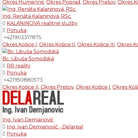
Okres Humenné
,
Okres Poprad
,
Okres Prešov
,
Okres Ko
Ing. Renáta Kalaninová, RSc.
KALANINOVÁ realitné služby
Ponuka
+421903317875
Okres Košice I
,
Okres Košice II
,
Okres Košice III
,
Okres Ko
Bc. Libuša Šomodská
RR reality
Ponuka
+421950880573
Okres Košice II
,
Okres Prešov
,
Okres Košice I
,
Okres Koši
Ing. Ivan Demjanovič
Ing. Ivan Demjanovič - Delareal
Ponuka