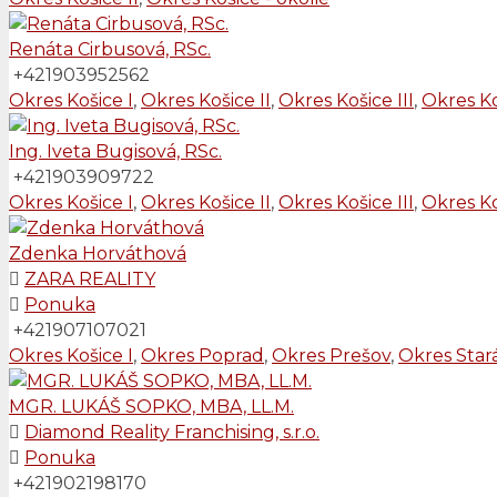
Renáta Cirbusová, RSc.
+421903952562
Okres Košice I
,
Okres Košice II
,
Okres Košice III
,
Okres Ko
Ing. Iveta Bugisová, RSc.
+421903909722
Okres Košice I
,
Okres Košice II
,
Okres Košice III
,
Okres Ko
Zdenka Horváthová
ZARA REALITY
Ponuka
+421907107021
Okres Košice I
,
Okres Poprad
,
Okres Prešov
,
Okres Star
MGR. LUKÁŠ SOPKO, MBA, LL.M.
Diamond Reality Franchising, s.r.o.
Ponuka
+421902198170