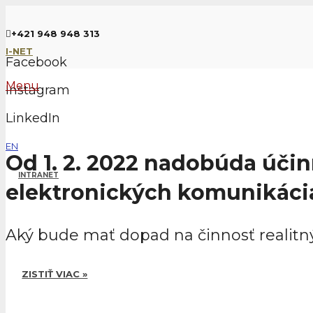
+421 948 948 313
I-NET
Facebook
Menu
Instagram
LinkedIn
EN
Od 1. 2. 2022 nadobúda úči
INTRANET
elektronických komunikác
Aký bude mať dopad na činnosť realitný
ZISTIŤ VIAC »