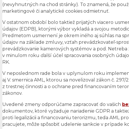
(nevyhnutných na chod stránky). To znamená, že použív
marketingové či analytické cookies odmietnuť.
V ostatnom období bolo taktiež prijatých viacero us
údajov (EDPB), ktorými výbor vykladá a svojou metod
Predmetom usmernení je okrem iného aj súhlas na spr
údajov na základe zmluvy, vzťah prevádzkovateľ-sprost
prevádzkovanie kamerových systémov a pod. Netreba z
v minulom roku ďalší účel spracovania osobných údajo
RK.
V neposlednom rade bola v uplynulom roku implemen
aj V. smernica AML, ktorou sa novelizoval zákon č. 297/
z trestnej činnosti a o ochrane pred financovaním ter
zákonov.
Uvedené zmeny odporúčame zapracovať do vašich
be
dokumentov, ktoré vyžaduje nariadenie GDPR a taktiež
proti legalizácii a financovaniu terorizmu, teda AML p
pracujete, môže spôsobiť udelenie sankcie v prípade k