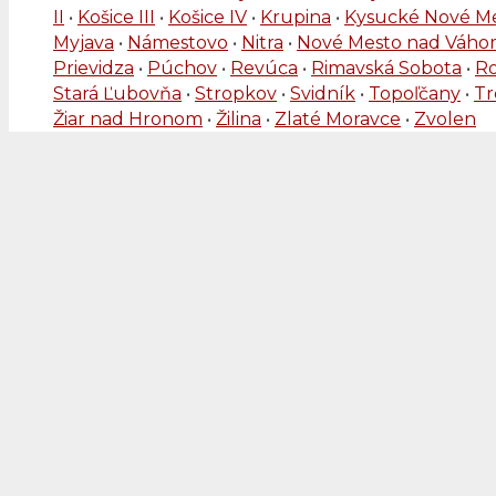
II
•
Košice III
•
Košice IV
•
Krupina
•
Kysucké Nové M
Myjava
•
Námestovo
•
Nitra
•
Nové Mesto nad Váh
Prievidza
•
Púchov
•
Revúca
•
Rimavská Sobota
•
R
Stará Ľubovňa
•
Stropkov
•
Svidník
•
Topoľčany
•
Tr
Žiar nad Hronom
•
Žilina
•
Zlaté Moravce
•
Zvolen