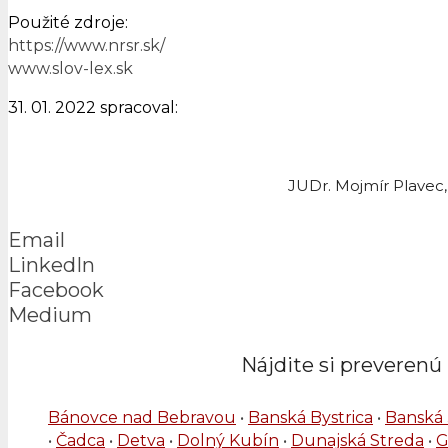
Použité zdroje:
https://www.nrsr.sk/
www.slov-lex.sk
31. 01. 2022 spracoval:
JUDr. Mojmír Plavec,
Email
LinkedIn
Facebook
Medium
Nájdite si preverenú 
Bánovce nad Bebravou
•
Banská Bystrica
•
Banská 
•
Čadca
•
Detva
•
Dolný Kubín
•
Dunajská Streda
•
G