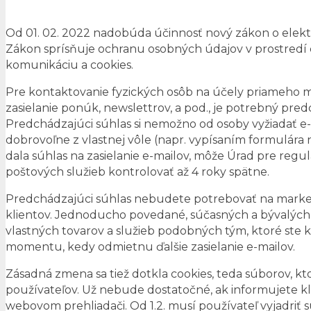
Od 01. 02. 2022 nadobúda účinnosť nový zákon o elektr
Zákon sprísňuje ochranu osobných údajov v prostredí 
komunikáciu a cookies.
Pre kontaktovanie fyzických osôb na účely priameho m
zasielanie ponúk, newslettrov, a pod., je potrebný pred
Predchádzajúci súhlas si nemožno od osoby vyžiadať e
dobrovoľne z vlastnej vôle (napr. vypísaním formulára na
dala súhlas na zasielanie e-mailov, môže Úrad pre regu
poštových služieb kontrolovať až 4 roky spätne.
Predchádzajúci súhlas nebudete potrebovať na market
klientov. Jednoducho povedané, súčasných a bývalých
vlastných tovarov a služieb podobných tým, ktoré ste kl
momentu, kedy odmietnu ďalšie zasielanie e-mailov.
Zásadná zmena sa tiež dotkla cookies, teda súborov, k
používateľov. Už nebude dostatočné, ak informujete klie
webovom prehliadači. Od 1.2. musí používateľ vyjadriť 