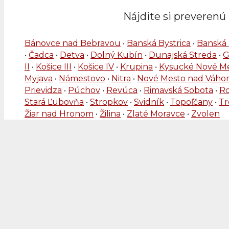
Nájdite si preverenú 
Bánovce nad Bebravou
•
Banská Bystrica
•
Banská 
•
Čadca
•
Detva
•
Dolný Kubín
•
Dunajská Streda
•
G
II
•
Košice III
•
Košice IV
•
Krupina
•
Kysucké Nové M
Myjava
•
Námestovo
•
Nitra
•
Nové Mesto nad Váh
Prievidza
•
Púchov
•
Revúca
•
Rimavská Sobota
•
R
Stará Ľubovňa
•
Stropkov
•
Svidník
•
Topoľčany
•
Tr
Žiar nad Hronom
•
Žilina
•
Zlaté Moravce
•
Zvolen