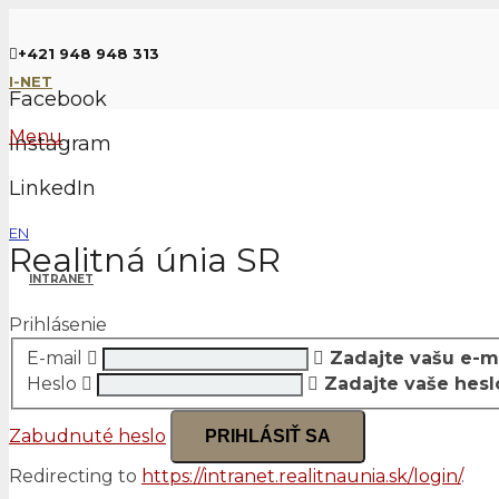
+421 948 948 313
I-NET
Facebook
Menu
Instagram
LinkedIn
EN
Realitná únia SR
INTRANET
Prihlásenie
E-mail
Zadajte vašu e-m
Heslo
Zadajte vaše hesl
Zabudnuté heslo
PRIHLÁSIŤ SA
Redirecting to
https://intranet.realitnaunia.sk/login/
.