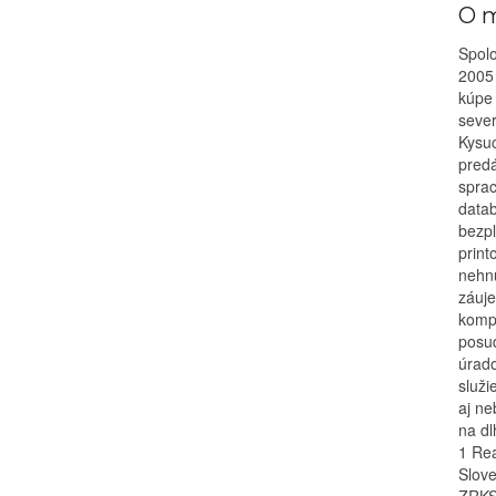
O m
Spolo
2005 
kúpe 
sever
Kysu
pred
sprac
datab
bezpl
print
nehnu
záuje
kompl
posu
úrado
služi
aj ne
na dl
1 Rea
Slove