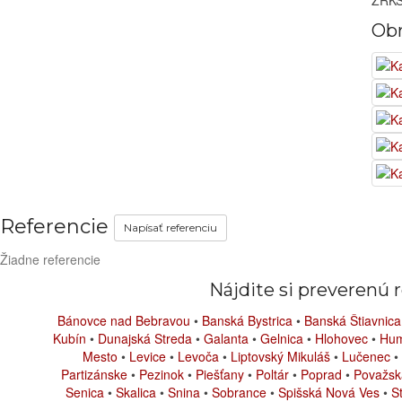
ZRKS
Ob
Referencie
Napísať referenciu
Žiadne referencie
Nájdite si preverenú r
Bánovce nad Bebravou
•
Banská Bystrica
•
Banská Štiavnica
Kubín
•
Dunajská Streda
•
Galanta
•
Gelnica
•
Hlohovec
•
Hu
Mesto
•
Levice
•
Levoča
•
Liptovský Mikuláš
•
Lučenec
•
Partizánske
•
Pezinok
•
Piešťany
•
Poltár
•
Poprad
•
Považsk
Senica
•
Skalica
•
Snina
•
Sobrance
•
Spišská Nová Ves
•
S