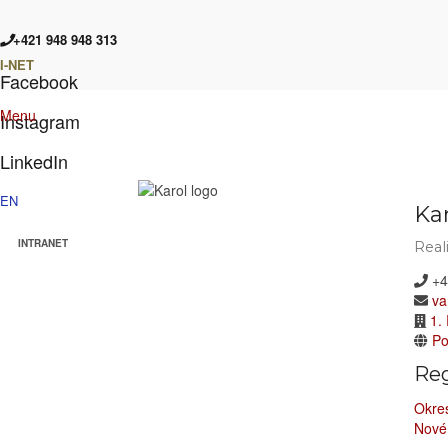
+421 948 948 313
I-NET
Facebook
Menu
Instagram
LinkedIn
EN
Kar
INTRANET
Real
+4
va
1. 
Po
Reg
Okres
Nové