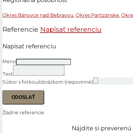
Okres Bánovce nad Bebravou
,
Okres Partizánske
,
Okre
Referencie
Napísať referenciu
Napísať referenciu
Meno
Text
Súbor s fotkou/obrázkom (nepovinné)
ODOSLAŤ
Žiadne referencie
Nájdite si preverenú 