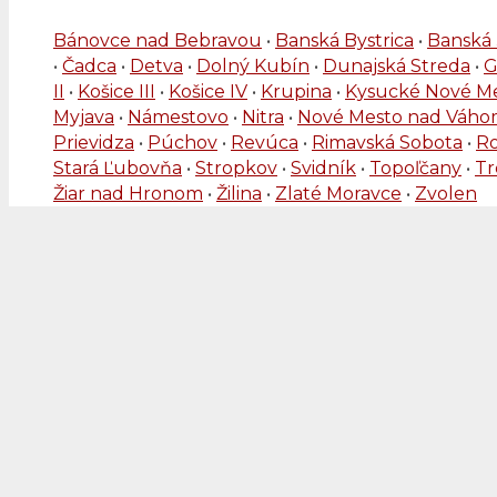
Bánovce nad Bebravou
•
Banská Bystrica
•
Banská 
•
Čadca
•
Detva
•
Dolný Kubín
•
Dunajská Streda
•
G
II
•
Košice III
•
Košice IV
•
Krupina
•
Kysucké Nové M
Myjava
•
Námestovo
•
Nitra
•
Nové Mesto nad Váh
Prievidza
•
Púchov
•
Revúca
•
Rimavská Sobota
•
R
Stará Ľubovňa
•
Stropkov
•
Svidník
•
Topoľčany
•
Tr
Žiar nad Hronom
•
Žilina
•
Zlaté Moravce
•
Zvolen