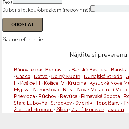
Text
Súbor s fotkou/obrázkom (nepovinné)
ODOSLAŤ
Žiadne referencie
Nájdite si preverenú 
Bánovce nad Bebravou
•
Banská Bystrica
•
Banská 
•
Čadca
•
Detva
•
Dolný Kubín
•
Dunajská Streda
•
G
II
•
Košice III
•
Košice IV
•
Krupina
•
Kysucké Nové M
Myjava
•
Námestovo
•
Nitra
•
Nové Mesto nad Váh
Prievidza
•
Púchov
•
Revúca
•
Rimavská Sobota
•
R
Stará Ľubovňa
•
Stropkov
•
Svidník
•
Topoľčany
•
Tr
Žiar nad Hronom
•
Žilina
•
Zlaté Moravce
•
Zvolen