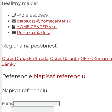
Realitný maklér
+421918600999
csaba.oszi@homecenter.sk
HOME CENTER s.r.o.
Ponuka makléra
Regionálna pôsobnosť
Okres Dunajská Streda
,
Okres Galanta
,
Okres Komárno
Zámky
Referencie
Napísať referenciu
Napísať referenciu
Meno