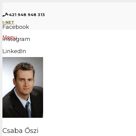
+421 948 948 313
I-NET
Facebook
Menu
Instagram
LinkedIn
EN
INTRANET
Csaba Őszi