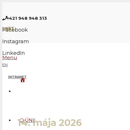
+421 948 948 313
I-NET
Facebook
Instagram
LinkedIn
Menu
EN
INTRANET
Stretnutie riaditeľov rea
14. mája 2026
Radisso
O ÚNII