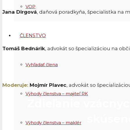
VOP
Jana Dirgová
, daňová poradkyňa, špecialistka na
ČLENSTVO
Tomáš Bednárik
, advokát so špecializáciou na o
Vyhľadať člena
Moderuje:
Mojmír Plavec
, advokát so špecializáci
Výhody členstva – majiteľ RK
Zdieľanie vzácnyc
skúsen
Výhody členstva – maklér