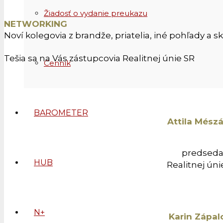
Žiadosť o vydanie preukazu
NETWORKING
Noví kolegovia z brandže, priatelia,
iné pohľady a s
Tešia sa na Vás zástupcovia Realitnej únie SR
Cenník
BAROMETER
Attila Mész
predsed
HUB
Realitnej úni
N+
Karin Zápal