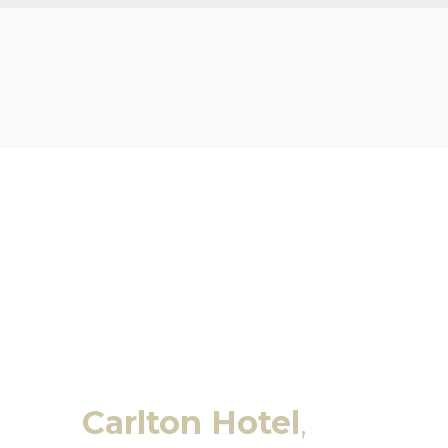
litných kancelárií
n Blu
Carlton Hotel
,