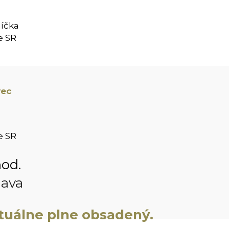
íčka
e SR
vec
e SR
hod.
lava
tuálne plne obsadený.