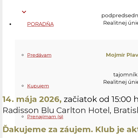
podpredsedn
Realitnej úni
PORADŇA
Mojmír Pla
Predávam
tajomník
Realitnej úni
Kupujem
14. mája 2026,
začiatok od 15:00 
Radisson Blu Carlton Hotel, Bratis
Prenajímam (si)
Ďakujeme za záujem. Klub je ak