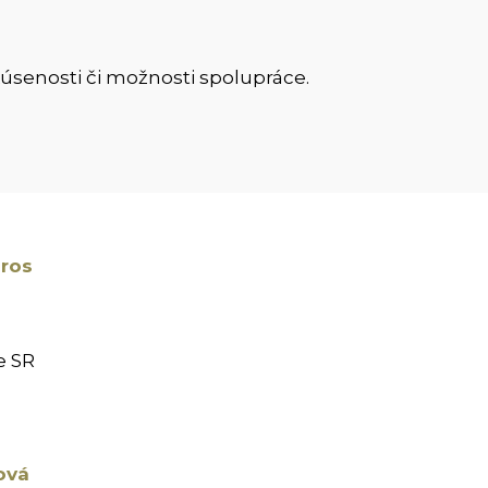
kúsenosti či možnosti spolupráce.
áros
a
e SR
ová