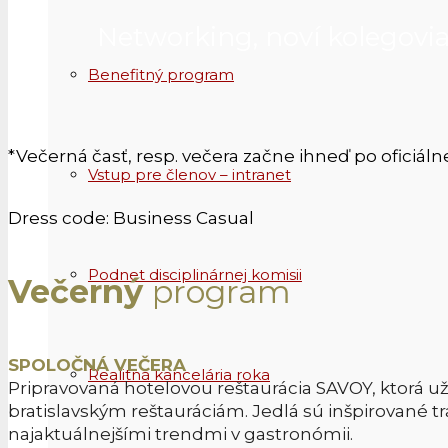
Networking, noví kolegovia 
Benefitný program
*Večerná časť, resp. večera začne ihneď po oficiálnej
Vstup pre členov – intranet
Dress code: Business Casual
Podnet disciplinárnej komisii
Večerný
program
SPOLOČNÁ VEČERA
Realitná kancelária roka
Pripravovaná hotelovou reštaurácia SAVOY, ktorá u
bratislavským reštauráciám. Jedlá sú inšpirované
najaktuálnejšími trendmi v gastronómii.