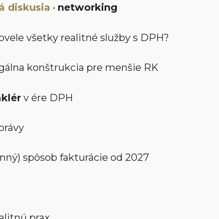
 diskusia
•
networking
vele všetky realitné služby s DPH?
egálna konštrukcia pre menšie RK
klér
v ére DPH
právy
inný) spôsob fakturácie od 2027
alitnú prax