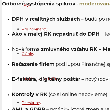
Odborné vystúpenia spíkrov
•
moderovaná
Logo
DPH v realitných službách
– budú po no
Pre novinárov
Ako v malej RK nepadnúť do DPH –
l
Nová forma
zmluvného vzťahu RK – Ma
Články
Reťazenie firiem
pod lupou Finančnej s
Realitný barometer
E-faktúra, digitálny poštár
– nový (pov
Kontroly v RK
(čo si online nepovieme)
Prieskumy
AML a GDPR
– novinky, ktoré zmenia re