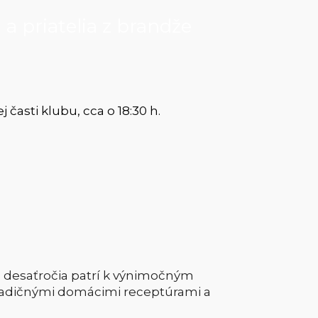
a priatelia z brandže
 časti klubu, cca o 18:30 h.
ž desaťročia patrí k výnimočným
 tradičnými domácimi receptúrami a