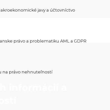
 makroekonomické javy a účtovníctvo
bčianske právo a problematiku AML a GDPR
ou na právo nehnuteľností
h informácií a
ostí