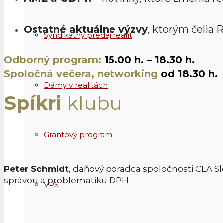
Ostatné aktuálne výzvy
, ktorým čelia 
Syndikátny predaj realít
Odborný program:
15.00 h. – 18.30 h.
Spoločná večera, networking
od 18.30 h.
Dámy v realitách
Spíkri
klubu
Grantový program
Peter Schmidt
, daňový poradca spoločnosti CLA Sl
správou a problematiku DPH
VPS