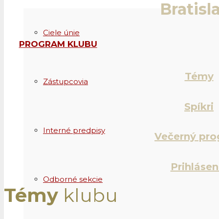
Bratisl
Ciele únie
PROGRAM KLUBU
Témy
Zástupcovia
Spíkri
Interné predpisy
Večerný pr
Prihlásen
Odborné sekcie
Témy
klubu