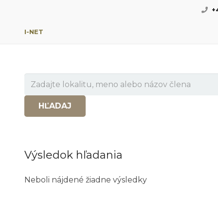
+
I-NET
Vyhľadať ove
Hľadať
HĽADAJ
Výsledok hľadania
Neboli nájdené žiadne výsledky