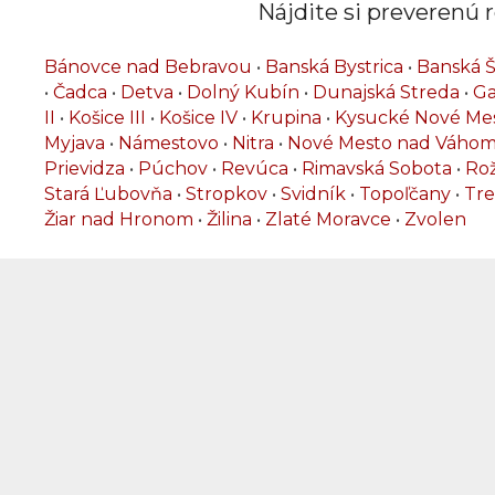
Nájdite si preverenú r
Bánovce nad Bebravou
•
Banská Bystrica
•
Banská Š
•
Čadca
•
Detva
•
Dolný Kubín
•
Dunajská Streda
•
Ga
II
•
Košice III
•
Košice IV
•
Krupina
•
Kysucké Nové Me
Myjava
•
Námestovo
•
Nitra
•
Nové Mesto nad Váho
Prievidza
•
Púchov
•
Revúca
•
Rimavská Sobota
•
Ro
Stará Ľubovňa
•
Stropkov
•
Svidník
•
Topoľčany
•
Tre
Žiar nad Hronom
•
Žilina
•
Zlaté Moravce
•
Zvolen